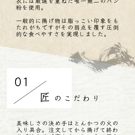
衣には厳選を重ねた唯一無二のパン
粉を使用。
一般的に揚げ物は脂っこい印象をも
たれがちですがその弱点を覆す圧倒
的な食べやすさを実現しました。
01
匠
の
こだわり
美味しさの決め手はとんかつの火の
入り具合。注文してから揚げて終わ