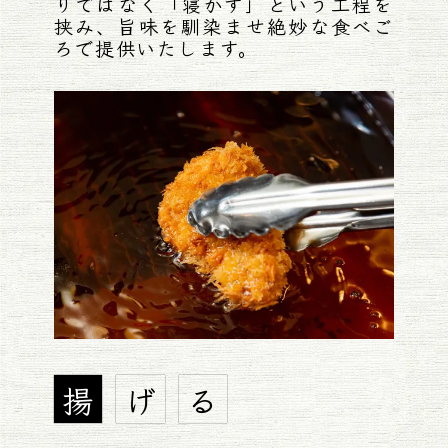
りではなく「寝かす」という工程を
挟み、旨味を馴染ませ絶妙な食べご
ろで提供いたします。
揚
げ
る