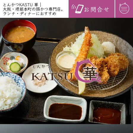
とんかつKASTU 華｜
お問合せ
大阪・堺筋本町の豚かつ専門店。
ランチ・ディナーにおすすめ