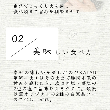
余熱でじっくり火を通し
食べ頃まで旨みを馴染ませて
02
美味
しい
食べ方
素材の味わいを楽しむのがKATSU
華流。まずはそのままで豚肉本来の
甘みを感じたら、次は岩塩・藻塩の
2種の塩で旨味を引き立てて。最後
は華オリジナルの2種の自家製ソー
スで召し上がれ。