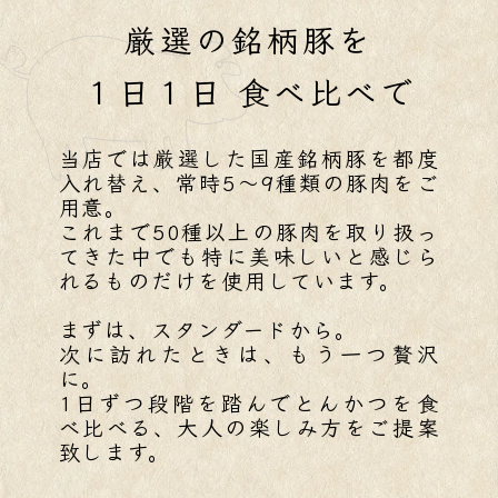
厳選の銘柄豚を
１日１日 食べ比べで
当店では厳選した国産銘柄豚を都度
入れ替え、常時5～9種類の豚肉をご
用意。
これまで50種以上の豚肉を取り扱っ
てきた中でも特に美味しいと感じら
れるものだけを使用しています。
まずは、スタンダードから。
次に訪れたときは、もう一つ贅沢
に。
1日ずつ段階を踏んでとんかつを食
べ比べる、大人の楽しみ方をご提案
致します。